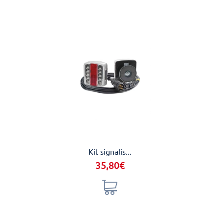
Kit signalis...
Buse 
35,80€