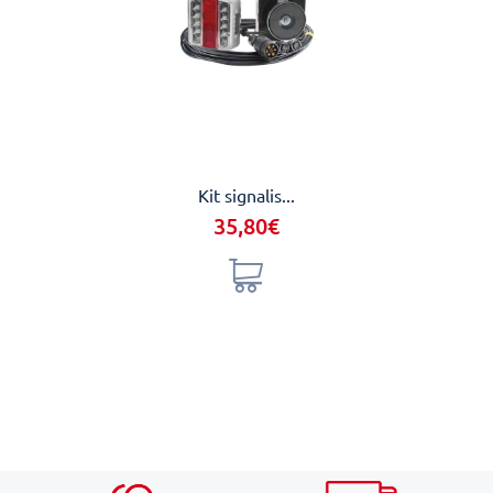
Kit signalis...
Buse 
35,80€