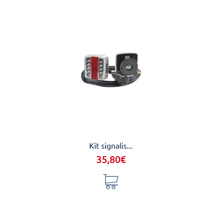
Kit signalis...
Buse 
35,80€