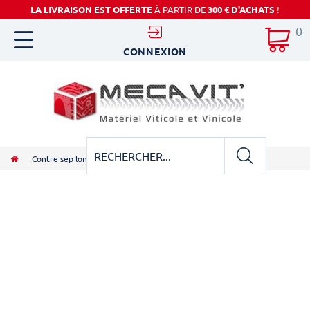
LA LIVRAISON EST OFFERTE
À PARTIR DE
300 € D'ACHATS
!
0
CONNEXION
Contre sep long adaptables sur KVERNELAND